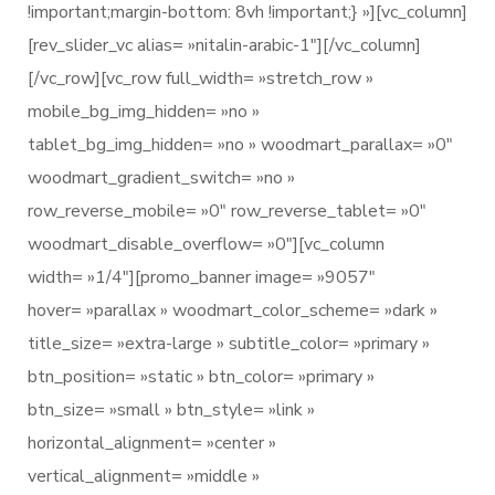
!important;margin-bottom: 8vh !important;} »][vc_column]
[rev_slider_vc alias= »nitalin-arabic-1″][/vc_column]
[/vc_row][vc_row full_width= »stretch_row »
mobile_bg_img_hidden= »no »
tablet_bg_img_hidden= »no » woodmart_parallax= »0″
woodmart_gradient_switch= »no »
row_reverse_mobile= »0″ row_reverse_tablet= »0″
woodmart_disable_overflow= »0″][vc_column
width= »1/4″][promo_banner image= »9057″
hover= »parallax » woodmart_color_scheme= »dark »
title_size= »extra-large » subtitle_color= »primary »
btn_position= »static » btn_color= »primary »
btn_size= »small » btn_style= »link »
horizontal_alignment= »center »
vertical_alignment= »middle »