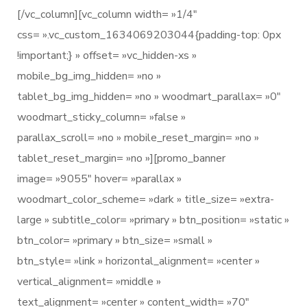
[/vc_column][vc_column width= »1/4″
css= ».vc_custom_1634069203044{padding-top: 0px
!important;} » offset= »vc_hidden-xs »
mobile_bg_img_hidden= »no »
tablet_bg_img_hidden= »no » woodmart_parallax= »0″
woodmart_sticky_column= »false »
parallax_scroll= »no » mobile_reset_margin= »no »
tablet_reset_margin= »no »][promo_banner
image= »9055″ hover= »parallax »
woodmart_color_scheme= »dark » title_size= »extra-
large » subtitle_color= »primary » btn_position= »static »
btn_color= »primary » btn_size= »small »
btn_style= »link » horizontal_alignment= »center »
vertical_alignment= »middle »
text_alignment= »center » content_width= »70″