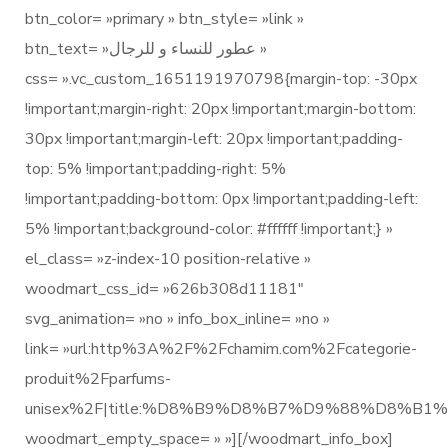
btn_color= »primary » btn_style= »link »
btn_text= »عطور للنساء و للرجال »
css= ».vc_custom_1651191970798{margin-top: -30px
!important;margin-right: 20px !important;margin-bottom:
30px !important;margin-left: 20px !important;padding-
top: 5% !important;padding-right: 5%
!important;padding-bottom: 0px !important;padding-left:
5% !important;background-color: #ffffff !important;} »
el_class= »z-index-10 position-relative »
woodmart_css_id= »626b308d11181″
svg_animation= »no » info_box_inline= »no »
link= »url:http%3A%2F%2Fchamim.com%2Fcategorie-
produit%2Fparfums-
unisex%2F|title:%D8%B9%D8%B7%D9%88%D
woodmart_empty_space= » »][/woodmart_info_box]