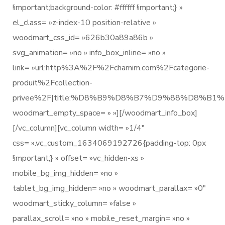
!important;background-color: #ffffff !important;} »
el_class= »z-index-10 position-relative »
woodmart_css_id= »626b30a89a86b »
svg_animation= »no » info_box_inline= »no »
link= »url:http%3A%2F%2Fchamim.com%2Fcategorie-
produit%2Fcollection-
privee%2F|title:%D8%B9%D8%B7%D9%88%D8%
woodmart_empty_space= » »][/woodmart_info_box]
[/vc_column][vc_column width= »1/4″
css= ».vc_custom_1634069192726{padding-top: 0px
!important;} » offset= »vc_hidden-xs »
mobile_bg_img_hidden= »no »
tablet_bg_img_hidden= »no » woodmart_parallax= »0″
woodmart_sticky_column= »false »
parallax_scroll= »no » mobile_reset_margin= »no »