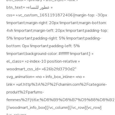
btn_text= »عطور للنساء »
css= ».vc_custom_1651191872406{margin-top: -30px
!important;margin-right: 20px !important;margin-bottom:
4vh !important;margin-left: 20px !important;padding-top:
5% !important;padding-right: 5% !important;padding-
bottom: 0px !important;padding-left: 5%
!important;background-color: #ffffff !important;} »
el_class= »z-index-10 position-relative »
woodmart_css_id= »626b2fd3790d2″
svg_animation= »no » info_box_inline= »no »
link= »url:http%3A%2F%2Fchamim.com%2Fcategorie-
produit%2Fparfums-
femmes%2F|title:%D8%B9%D8%B7%D9%88%D8
[/woodmart_info_box][/vc_column][/vc_row][vc_row]