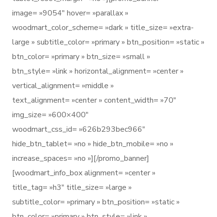
image= »9054″ hover= »parallax »
woodmart_color_scheme= »dark » title_size= »extra-
large » subtitle_color= »primary » btn_position= »static »
btn_color= »primary » btn_size= »small »
btn_style= »link » horizontal_alignment= »center »
vertical_alignment= »middle »
text_alignment= »center » content_width= »70″
img_size= »600×400″
woodmart_css_id= »626b293bec966″
hide_btn_tablet= »no » hide_btn_mobile= »no »
increase_spaces= »no »][/promo_banner]
[woodmart_info_box alignment= »center »
title_tag= »h3″ title_size= »large »
subtitle_color= »primary » btn_position= »static »
btn_color= »primary » btn_style= »link »