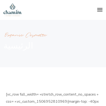
Organic Cosmetic
الرئيسية
[vc_row full_width= »stretch_row_content_no_spaces »
css= ».vc_custom_1506952810969{margin-top: -40px