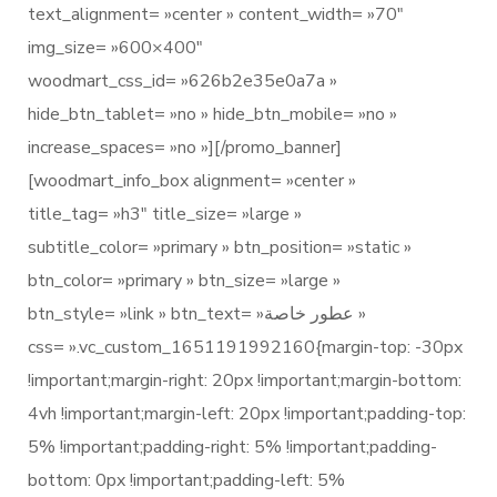
text_alignment= »center » content_width= »70″
img_size= »600×400″
woodmart_css_id= »626b2e35e0a7a »
hide_btn_tablet= »no » hide_btn_mobile= »no »
increase_spaces= »no »][/promo_banner]
[woodmart_info_box alignment= »center »
title_tag= »h3″ title_size= »large »
subtitle_color= »primary » btn_position= »static »
btn_color= »primary » btn_size= »large »
btn_style= »link » btn_text= »عطور خاصة »
css= ».vc_custom_1651191992160{margin-top: -30px
!important;margin-right: 20px !important;margin-bottom:
4vh !important;margin-left: 20px !important;padding-top:
5% !important;padding-right: 5% !important;padding-
bottom: 0px !important;padding-left: 5%