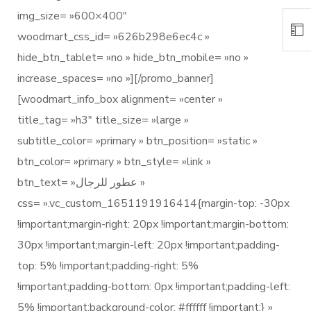
img_size= »600×400″
woodmart_css_id= »626b298e6ec4c »
hide_btn_tablet= »no » hide_btn_mobile= »no »
increase_spaces= »no »][/promo_banner]
[woodmart_info_box alignment= »center »
title_tag= »h3″ title_size= »large »
subtitle_color= »primary » btn_position= »static »
btn_color= »primary » btn_style= »link »
btn_text= »عطور للرجال »
css= ».vc_custom_1651191916414{margin-top: -30px
!important;margin-right: 20px !important;margin-bottom:
30px !important;margin-left: 20px !important;padding-
top: 5% !important;padding-right: 5%
!important;padding-bottom: 0px !important;padding-left:
5% !important;background-color: #ffffff !important;} »