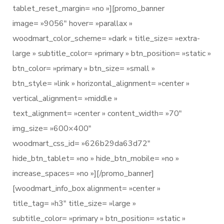
tablet_reset_margin= »no »][promo_banner
image= »9056″ hover= »parallax »
woodmart_color_scheme= »dark » title_size= »extra-
large » subtitle_color= »primary » btn_position= »static »
btn_color= »primary » btn_size= »small »
btn_style= »link » horizontal_alignment= »center »
vertical_alignment= »middle »
text_alignment= »center » content_width= »70″
img_size= »600×400″
woodmart_css_id= »626b29da63d72″
hide_btn_tablet= »no » hide_btn_mobile= »no »
increase_spaces= »no »][/promo_banner]
[woodmart_info_box alignment= »center »
title_tag= »h3″ title_size= »large »
subtitle_color= »primary » btn_position= »static »