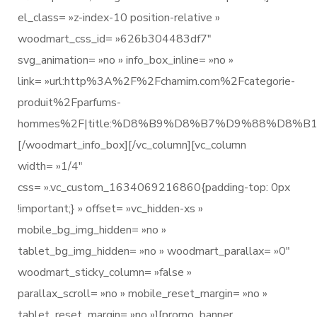
el_class= »z-index-10 position-relative »
woodmart_css_id= »626b304483df7″
svg_animation= »no » info_box_inline= »no »
link= »url:http%3A%2F%2Fchamim.com%2Fcategorie-
produit%2Fparfums-
hommes%2F|title:%D8%B9%D8%B7%D9%88%D8
[/woodmart_info_box][/vc_column][vc_column
width= »1/4″
css= ».vc_custom_1634069216860{padding-top: 0px
!important;} » offset= »vc_hidden-xs »
mobile_bg_img_hidden= »no »
tablet_bg_img_hidden= »no » woodmart_parallax= »0″
woodmart_sticky_column= »false »
parallax_scroll= »no » mobile_reset_margin= »no »
tablet_reset_margin= »no »][promo_banner