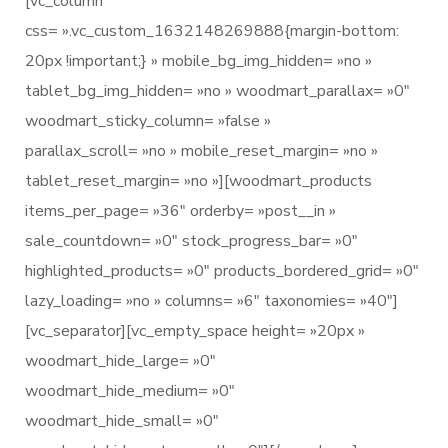
[vc_column
css= ».vc_custom_1632148269888{margin-bottom:
20px !important;} » mobile_bg_img_hidden= »no »
tablet_bg_img_hidden= »no » woodmart_parallax= »0″
woodmart_sticky_column= »false »
parallax_scroll= »no » mobile_reset_margin= »no »
tablet_reset_margin= »no »][woodmart_products
items_per_page= »36″ orderby= »post__in »
sale_countdown= »0″ stock_progress_bar= »0″
highlighted_products= »0″ products_bordered_grid= »0″
lazy_loading= »no » columns= »6″ taxonomies= »40″]
[vc_separator][vc_empty_space height= »20px »
woodmart_hide_large= »0″
woodmart_hide_medium= »0″
woodmart_hide_small= »0″